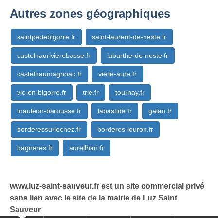
Autres zones géographiques
saintpedebigorre.fr
saint-laurent-de-neste.fr
castelnaurivierebasse.fr
labarthe-de-neste.fr
castelnaumagnoac.fr
vielle-aure.fr
vic-en-bigorre.fr
trie.fr
tournay.fr
mauleon-barousse.fr
labastide.fr
galan.fr
borderessurlechez.fr
borderes-louron.fr
bagneres.fr
aureilhan.fr
www.luz-saint-sauveur.fr est un site commercial privé
sans lien avec le site de la mairie de Luz Saint
Sauveur